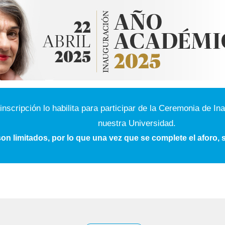
 inscripción lo habilita para participar de la Ceremonia de 
nuestra Universidad.
n limitados, por lo que una vez que se complete el aforo, s